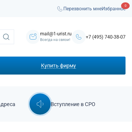
0
Перезвонить мне
Избранное
mail@1-urist.ru
+7 (495) 740-38-07
Всегда на связи!
Купить фирму
С лицензией ЧОП
Под лизинг
Под кредит
адреса
Вступление в СРО
На УСН
С долгами
Без долгов