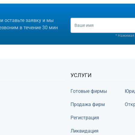
цензией на алмазную торговлю
ли оставьте заявку и мы
езвоним в течение 30 мин
* Нажимая 
УСЛУГИ
Готовые фирмы
Юри
Продажа фирм
Откр
Регистрация
Ликвидация