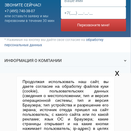
Банкротство под ключ
Регистрация МФО
Под кредит
ЗВОНИТЕ СЕЙЧАС!
Внесение в реестр МФО
Услуга банкротства
Регистрация НКО
+7 (495) 740-38-07
На УСН
или оставьте заявку и мы
Банкротство предприятия
Регистрация предприятия
С долгами
перезвоним в течение 30 мин
Банкротство компании
Перезвоните мне!
Без долгов
Банкротство организации
Для тендера
* Нажимая на кнопку вы даёте свое согласие на
обработку
Банкротство ООО
С НДС
персональных данных
Процедура банкротства
С историей
Банкротство ИП
ИНФОРМАЦИЯ О КОМПАНИИ
С историей и оборотами
Банкротство фирмы
ИТ-компании
x
Упрощенное банкротство
О нас
УСЛУГИ
Оценочные компании
Продолжая использовать наш сайт, вы
Статьи
Готовые нулевые компании
даете согласие на обработку файлов куки
ИФНС
(cookie), пользовательских данных
Готовые фирмы
КОНТАКТНАЯ ИНФОРМАЦИЯ
Готовые фирмы по недвижимости
(сведения о местоположении; тип и версия
Спецпредложения
Продажа фирм
операционной системы; тип и версия
Готовые фирмы ЖКХ
Отзывы
+7 (495) 740-38-07
mail@1-urist.ru
Браузера; тип устройства и разрешение его
Регистрация
(По Москве)
Спросить у юриста
экрана; источник откуда пришел на сайт
Бухгалтерские компании
Ликвидация
пользователь; с какого сайта или по какой
Проектные компании
рекламе; язык ОС и Браузера; какие
Регистрация изменений
Москва, ул. Сущевский вал,
страницы открывает и на какие кнопки
дом 5, стр. 3
Юридические адреса
Туристические фирмы
нажимает пользователь; ip-адрес) в целях