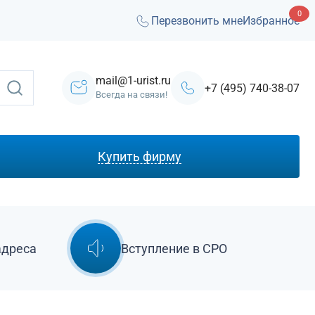
0
Перезвонить мне
Избранное
mail@1-urist.ru
+7 (495) 740-38-07
Всегда на связи!
Купить фирму
С лицензией ЧОП
Под лизинг
Под кредит
адреса
Вступление в СРО
На УСН
С долгами
Без долгов