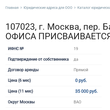
Фирм
Про
Ликв
Реги
Изме
Банк
Главная
Юридические адреса для ООО
Каталог юридически
Бухгалтерские услуги
Без 
Ликв
Сроч
Испр
Банк
Гот
Реги
Внес
Банк
Дополнительные услуги
107023, г. Москва, пер. Б
Гото
Реги
Проц
ОФИСА ПРИСВАИВАЕТСЯ
Регистрация фирмы
С ли
Реги
Банк
С об
Реги
Бан
ИФНС №
19
Открытие юр. лица
С ли
Рег
Упро
Подтверждение от собственника
да
С ли
Реги
Регистрация изменений
Договор аренды
Прямой
С ме
Реги
Банкротство
С по
0 руб.
Цена (6 мес)
С ли
35 000 руб.
Цена (11 мес)
С фа
С ли
Округ Москвы
ВАО
С ли