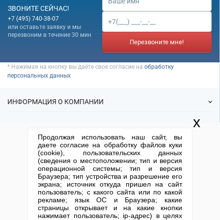
Банкротство под ключ
Регистрация МФО
Под кредит
ЗВОНИТЕ СЕЙЧАС!
Внесение в реестр МФО
Услуга банкротства
Регистрация НКО
+7 (495) 740-38-07
На УСН
или оставьте заявку и мы
Банкротство предприятия
Регистрация предприятия
С долгами
перезвоним в течение 30 мин
Банкротство компании
Перезвоните мне!
Без долгов
Банкротство организации
Для тендера
* Нажимая на кнопку вы даёте свое согласие на
обработку
Банкротство ООО
С НДС
персональных данных
Процедура банкротства
С историей
Банкротство ИП
ИНФОРМАЦИЯ О КОМПАНИИ
С историей и оборотами
Банкротство фирмы
ИТ-компании
x
Упрощенное банкротство
О нас
УСЛУГИ
Оценочные компании
Продолжая использовать наш сайт, вы
Статьи
Готовые нулевые компании
даете согласие на обработку файлов куки
ИФНС
(cookie), пользовательских данных
Готовые фирмы
КОНТАКТНАЯ ИНФОРМАЦИЯ
Готовые фирмы по недвижимости
(сведения о местоположении; тип и версия
Спецпредложения
Продажа фирм
операционной системы; тип и версия
Готовые фирмы ЖКХ
Отзывы
+7 (495) 740-38-07
mail@1-urist.ru
Браузера; тип устройства и разрешение его
Регистрация
(По Москве)
Спросить у юриста
экрана; источник откуда пришел на сайт
Бухгалтерские компании
Ликвидация
пользователь; с какого сайта или по какой
Проектные компании
рекламе; язык ОС и Браузера; какие
Регистрация изменений
Москва, ул. Сущевский вал,
страницы открывает и на какие кнопки
дом 5, стр. 3
Юридические адреса
Туристические фирмы
нажимает пользователь; ip-адрес) в целях