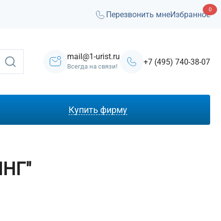
0
Перезвонить мне
Избранное
mail@1-urist.ru
+7 (495) 740-38-07
Всегда на связи!
Купить фирму
С лицензией ЧОП
Под лизинг
НГ"
Под кредит
На УСН
С долгами
Без долгов