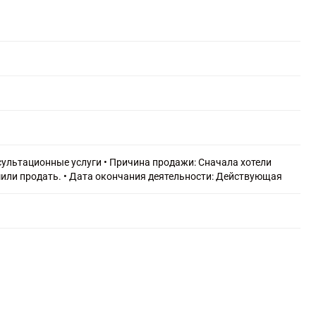
Для тендера
С НДС
С историей
С историей и оборотами
ИТ-компании
Оценочные компании
Готовые нулевые компании
сультационные услуги • Причина продажи: Сначала хотели
или продать. • Дата окончания деятельности: Действующая
Готовые фирмы по недвижимости
Готовые фирмы ЖКХ
Бухгалтерские компании
Проектные компании
Туристические фирмы
Торговые компании
Страховые компании