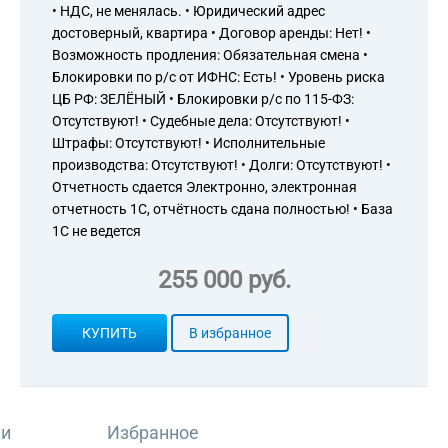
• НДС, не менялась. • Юридический адрес
достоверный, квартира • Договор аренды: Нет! •
Возможность продления: Обязательная смена •
Блокировки по р/с от ИФНС: Есть! • Уровень риска
ЦБ РФ: ЗЕЛЁНЫЙ • Блокировки р/с по 115-ФЗ:
Отсутствуют! • Судебные дела: Отсутствуют! •
Штрафы: Отсутствуют! • Исполнительные
производства: Отсутствуют! • Долги: Отсутствуют! •
Отчетность сдается Электронно, электронная
отчетность 1С, отчётность сдана полностью! • База
1С не ведется
255 000 руб.
КУПИТЬ
В избранное
ли
Избранное