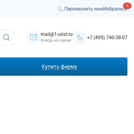
0
Перезвонить мне
Избранное
mail@1-urist.ru
+7 (495) 740-38-07
Всегда на связи!
Купить фирму
С лицензией ЧОП
Под лизинг
Под кредит
На УСН
С долгами
Без долгов