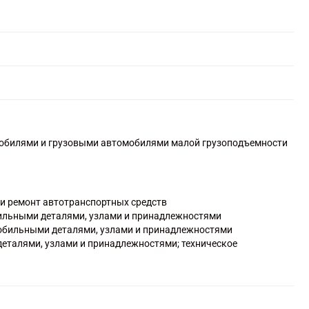
мобилями и грузовыми автомобилями малой грузоподъемности
 и ремонт автотранспортных средств
бильными деталями, узлами и принадлежностями
мобильными деталями, узлами и принадлежностями
деталями, узлами и принадлежностями; техническое
лов
чте или по информационно-коммуникационной сети Интернет