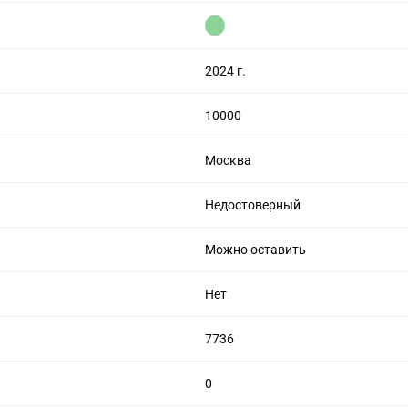
цензией на алмазную торговлю
2024 г.
10000
Москва
Недостоверный
Можно оставить
Нет
7736
0