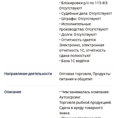
картофелем и орехами в
• Блокировки р/с по 115-ФЗ:
специализированных
Отсутствуют!
магазинах
• Судебные дела: Отсутствуют!
47.23 Торговля розничная
• Штрафы: Отсутствуют!
рыбой, ракообразными и
• Исполнительные
моллюсками в
производства: Отсутствуют!
специализированных
• Долги: Отсутствуют!
магазинах
• Отчетность сдается
47.23.2 Торговля розничная
Электронно, электронная
консервами из рыбы и
отчетность 1С, отчётность
морепродуктов в
сдана полностью!
специализированных
• База 1С ведётся
магазинах
49.41 Деятельность
Направление деятельности
Оптовая торговля, Продукты
автомобильного грузового
питания и общепит
транспорта
69.20 Деятельность по
оказанию услуг в области
Описание
• Чем занималась компания:
бухгалтерского учета, по
Аутсосрсинг.
проведению финансового
Торговля рыбной продукцией.
аудита, по налоговому
Сдача в ареду товарного
консультированию
знака.
70.22 Консультирование по