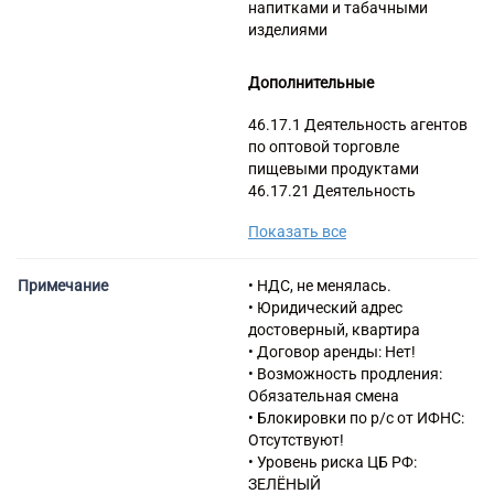
напитками и табачными
изделиями
Дополнительные
46.17.1 Деятельность агентов
по оптовой торговле
пищевыми продуктами
46.17.21 Деятельность
агентов по оптовой торговле
Показать все
безалкогольными напитками
46.38 Торговля оптовая
прочими пищевыми
Примечание
• НДС, не менялась.
продуктами, включая рыбу,
• Юридический адрес
ракообразных и моллюсков
достоверный, квартира
46.38.1 Торговля оптовая
• Договор аренды: Нет!
рыбой, ракообразными и
• Возможность продления:
моллюсками, консервами и
Обязательная смена
пресервами из рыбы и
• Блокировки по р/с от ИФНС:
морепродуктов
Отсутствуют!
47.21.1 Торговля розничная
• Уровень риска ЦБ РФ:
свежими фруктами, овощами,
ЗЕЛЁНЫЙ