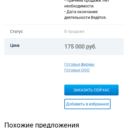
• Причина продажи: Нет
вопросам коммерческой
необходимости.
деятельности и управления
• Дата окончания
74.90 Деятельность
деятельности Ведётся.
профессиональная, научная и
техническая прочая, не
Статус
В продаже
включенная в другие
группировки
46.17.2 Деятельность агентов
Цена
175 000 руб.
по оптовой торговле
напитками
Готовые фирмы
Готовые ООО
ЗАКАЗАТЬ СЕЙЧАС
Добавить в избранное
Похожие предложения