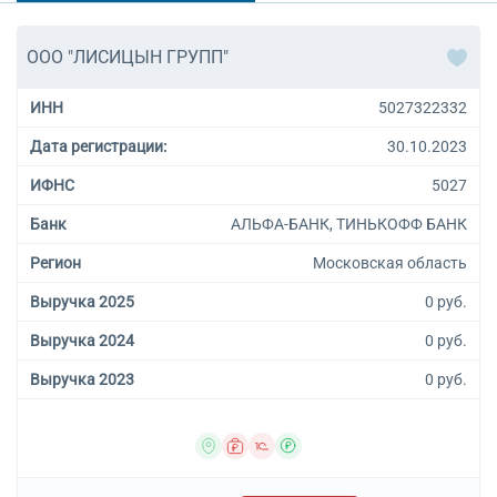
лыжных костюмов,
купальных костюмов и
прочей одежды из
ООО "ЛИСИЦЫН ГРУПП"
текстильных материалов,
кроме трикотажных или
ИНН
5027322332
вязаных
14.19.23 Производство
Дата регистрации:
30.10.2023
аксессуаров одежды, в том
числе платков, шарфов,
ИФНС
5027
галстуков, перчаток и прочих
аналогичных изделий из
Банк
АЛЬФА-БАНК, ТИНЬКОФФ БАНК
текстильных материалов,
Регион
Московская область
кроме трикотажных или
вязаных
Выручка 2025
0 руб.
14.19.3 Производство
аксессуаров одежды из кожи;
Выручка 2024
0 руб.
производство одежды из
фетра или нетканых
Выручка 2023
0 руб.
материалов; производство
одежды из текстильных
материалов с покрытием
14.19.31 Производство
аксессуаров одежды из