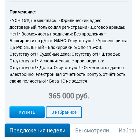
лыжных костюмов,
купальных костюмов и
Примечание:
прочей трикотажной или
• УСН 15%, не менялась. • Юридический адрес
вязаной одежды
14.19.13 Производство
достоверный, только для регистрации • Договор аренды:
трикотажных или вязаных
Нет! • Возможность продления: Без продления •
перчаток, рукавиц (варежек)
Блокировки по р/с от ИФНС: Отсутствуют! • Уровень риска
и митенок
ЦБ РФ: ЗЕЛЁНЫЙ • Блокировки р/с по 115-ФЗ:
14.19.19 Производство
Отсутствуют! • Судебные дела: Отсутствуют! • Штрафы:
прочих трикотажных или
Отсутствуют! • Исполнительные производства:
вязаных аксессуаров одежды,
Отсутствуют! • Долги: Отсутствуют! • Отчетность сдается
в том числе платков, шарфов,
Электронно, электронная отчетность Контур, отчётность
галстуков и прочих
сдана полностью! • База 1С не ведется
аналогичных изделий
14.19.21 Производство
365 000 руб.
одежды и аксессуаров
одежды для детей младшего
возраста из текстильных
КУПИТЬ
В избранное
материалов, кроме
трикотажных или вязаных
14.19.22 Производство
Предложения недели
Вы смотрели
Избра
спортивных костюмов,