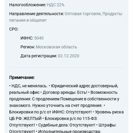
текстильных материалов,
Налогообложение:
НДС 22%
кроме трикотажных или
вязаных, для мужчин или
Направление деятельности:
Оптовая торговля, Продукты
мальчиков
питания и общепит
14.13.22 Производство
СРО:
верхней одежды из
текстильных материалов,
ИФНС:
5040
кроме трикотажных или
Регион:
Московская область
вязаных, женщин или девочек
14.13.3 Пошив и вязание
Дата регистрации:
02.12.2020
прочей верхней одежды по
индивидуальному заказу
населения
14.14 Производство
Примечание:
нательного белья
• НДС, не менялась. • Юридический адрес достоверный,
14.14.1 Производство
реальный офис • Договор аренды: Есть! • Возможность
трикотажного и вязаного
продления: С продлением Помещение в собственности у
нательного белья
знакомого. Нужно уточнить на счет продления. •
14.14.11 Производство
Блокировки по р/с от ИФНС: Отсутствуют! • Уровень риска
трикотажных или вязаных
ЦБ РФ: ЖЕЛТЫЙ • Блокировки р/с по 115-ФЗ:
рубашек для мужчин или для
мальчиков
Отсутствуют! • Судебные дела: Отсутствуют! • Штрафы:
14.14.12 Производство маек и
Отсутствуют! • Исполнительные производства: