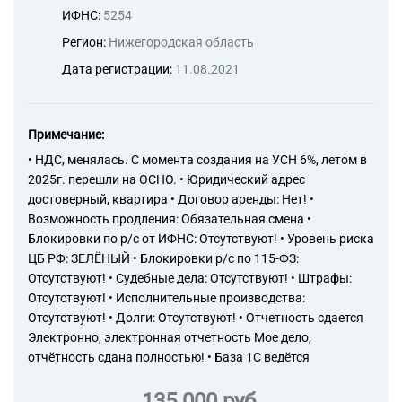
кроме трикотажных или
ИФНС:
5254
вязаных, для мужчин или для
мальчиков
Регион:
Нижегородская область
14.14.23 Производство
Дата регистрации:
11.08.2021
блузок, рубашек и батников
из текстильных материалов,
кроме трикотажных или
вязаных, для женщин или для
Примечание:
девочек
• НДС, менялась. С момента создания на УСН 6%, летом в
14.14.24 Производство маек и
2025г. перешли на ОСНО. • Юридический адрес
прочего нательного белья из
достоверный, квартира • Договор аренды: Нет! •
текстильных материалов,
Возможность продления: Обязательная смена •
кроме трикотажных или
вязаных, для женщин или для
Блокировки по р/с от ИФНС: Отсутствуют! • Уровень риска
девочек
ЦБ РФ: ЗЕЛЁНЫЙ • Блокировки р/с по 115-ФЗ:
14.14.25 Производство
Отсутствуют! • Судебные дела: Отсутствуют! • Штрафы:
бюстгальтеров, поясов,
Отсутствуют! • Исполнительные производства:
корсетов и аналогичных
Отсутствуют! • Долги: Отсутствуют! • Отчетность сдается
изделий, и их частей из любого
Электронно, электронная отчетность Мое дело,
текстильного материала,
отчётность сдана полностью! • База 1С ведётся
включая трикотажные или
вязаные
135 000 руб.
14.14.3 Производство