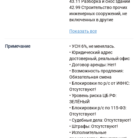
43.11 Разборка и снос зданий
42.99 Строительство прочих
инженерных сооружений, не
включенных в другие
группировки
Показать все
73.11 деятельность
рекламных агентств
73.20 исследование
Примечание
• УСН 6%, не менялась.
конъюнктуры рынка и
• Юридический адрес
изучение общественного
достоверный, реальный офис
мнения
• Договор аренды: Нет!
13.30.1 Отбеливание и
• Возможность продления:
окрашивание текстиля,
Обязательная смена
волокон, тканей и
• Блокировки по р/с от ИФНС:
текстильных изделий,
Отсутствуют!
включая готовую одежду
• Уровень риска ЦБ РФ:
13.30.2 Аппретирование,
ЗЕЛЁНЫЙ
сушка, обработка паром,
• Блокировки р/с по 115-ФЗ:
декатировка,
Отсутствуют!
противоусадочная отделка,
• Судебные дела: Отсутствуют!
смягчение тканей и
• Штрафы: Отсутствуют!
текстильных изделий,
• Исполнительные
включая готовую одежду