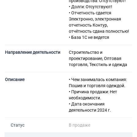
производства: Отсутствуют!
13.30.4 Нанесение
• Долги: Отсутствуют!
водозащитного слоя,
• Отчетность сдается
специальных покрытий,
Электронно, электронная
прорезинивание, пропитка
отчетность Контур,
приобретенной одежды
отчётность сдана полностью!
13.30.5 Нанесение рисунка на
• База 1С не ведется
текстильные изделия и
готовую одежду
Направление деятельности
Строительство и
13.92 Производство готовых
проектирование, Оптовая
текстильных изделий, кроме
торговля, Текстиль и одежда
одежды
13.92.1 Производство
готовых текстильных изделий,
Описание
• Чем занималась компания:
кроме одежды
Пошив и торговля одеждой.
13.92.2 Пошив готовых
• Причина продажи: Нет
текстильных изделий по
необходимости.
индивидуальному заказу
• Дата окончания
населения, кроме одежды
деятельности 2024 г.
13.95 Производство нетканых
текстильных материалов и
Статус
В продаже
изделий из них, кроме одежды
14.11 Производство одежды