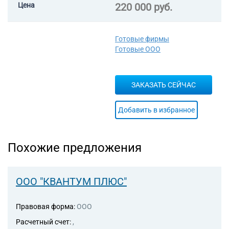
бухгалтерского учета
Цена
220 000 руб.
69.20.3 Деятельность в
области налогового
консультирования
Готовые фирмы
Готовые ООО
ЗАКАЗАТЬ СЕЙЧАС
Добавить в избранное
Похожие предложения
ООО "КВАНТУМ ПЛЮС"
Правовая форма:
ООО
Расчетный счет:
,