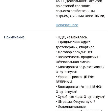
46.11 Деятельность агентов
по оптовой торговле
сельскохозяйственным
сырьем, живыми животными,
текстильным сырьем и
Показать все
полуфабрикатами
46.12 Деятельность агентов
по оптовой торговле
Примечание
• НДС, не менялась.
топливом, рудами, металлами
• Юридический адрес
и химическими веществами
достоверный, квартира
46.44 Торговля оптовая
• Договор аренды: Нет!
изделиями из керамики и
• Возможность продления:
стекла и чистящими
Обязательная смена
средствами
• Блокировки по р/с от ИФНС:
46.65 Торговля оптовая
Отсутствуют!
офисной мебелью
• Уровень риска ЦБ РФ:
46.69 Торговля оптовая
ЗЕЛЁНЫЙ
прочими машинами и
• Блокировки р/с по 115-ФЗ:
оборудованием
Отсутствуют!
46.72 Торговля оптовая
• Судебные дела: Отсутствуют!
металлами и металлическими
• Штрафы: Отсутствуют!
рудами
• Исполнительные
46.73 Торговля оптовая