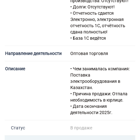
производства: Отсутствуют!
лесоматериалами,
• Долги: Отсутствуют!
строительными материалами
• Отчетность сдается
и санитарно-техническим
Электронно, электронная
оборудованием
отчетность 1С, отчётность
46.74 Торговля оптовая
сдана полностью!
скобяными изделиями,
• База 1С ведётся
водопроводным и
отопительным
Направление деятельности
Оптовая торговля
оборудованием и
принадлежностями
46.76 Торговля оптовая
Описание
• Чем занималась компания:
прочими промежуточными
Поставка
продуктами
электрооборудования в
63.11.9 Деятельность по
Казахстан.
предоставлению услуг по
• Причина продажи: Отпала
размещению информации
необходимость в юрлице.
прочая
• Дата окончания
63.99.1 Деятельность по
деятельности 2025г.
оказанию консультационных
и информационных услуг
Статус
В продаже
69.20.2 Деятельность по
оказанию услуг в области