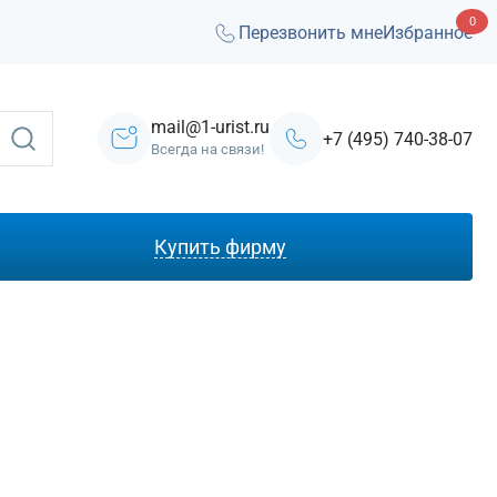
0
Перезвонить мне
Избранное
mail@1-urist.ru
+7 (495) 740-38-07
Всегда на связи!
Купить фирму
С лицензией ЧОП
Под лизинг
Под кредит
На УСН
С долгами
Без долгов