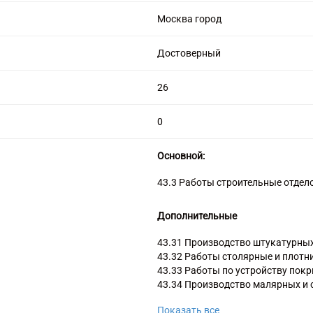
цензией на алмазную торговлю
Москва город
Достоверный
26
0
Основной:
43.3 Работы строительные отдел
Дополнительные
43.31 Производство штукатурны
43.32 Работы столярные и плотн
43.33 Работы по устройству покр
43.34 Производство малярных и 
43.39 Производство прочих отд
Показать все
47.9 Торговля розничная вне маг