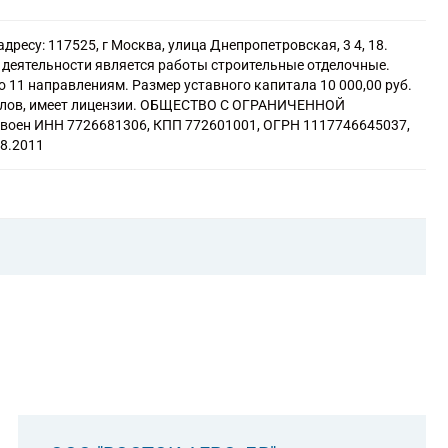
 и бухгалтерского учета
ресу: 117525, г Москва, улица Днепропетровская, 3 4, 18.
отографии
деятельности является работы строительные отделочные.
ому и устному переводу
 11 направлениям. Размер уставного капитала 10 000,00 руб.
ванию товаров
алов, имеет лицензии. ОБЩЕСТВО С ОГРАНИЧЕННОЙ
оен ИНН 7726681306, КПП 772601001, ОГРН 1117746645037,
08.2011