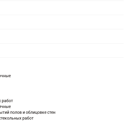
очные
х работ
ичные
ытий полов и облицовке стен
стекольных работ
елочных и завершающих работ
азинов, палаток, рынков