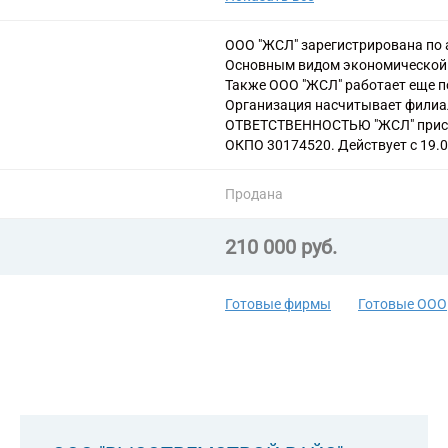
69 Деятельность в области права
73.1 Деятельность рекламная
ООО "ЖСЛ" зарегистрирована по ад
74.20 Деятельность в области ф
Основным видом экономической 
74.30 Деятельность по письменн
Также ООО "ЖСЛ" работает еще по
82.92 Деятельность по упаковы
Организация насчитывает фили
ОТВЕТСТВЕННОСТЬЮ "ЖСЛ" присв
ОКПО 30174520. Действует с 19.
Продана
210 000 руб.
Готовые фирмы
Готовые ООО