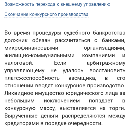
Банкротство под ключ
Регистрация МФО
Возможность перехода к внешнему управлению
Под кредит
Внесение в реестр МФО
Услуга банкротства
Регистрация НКО
На УСН
Окончание конкурсного производства
Банкротство предприятия
Регистрация предприятия
С долгами
Банкротство компании
Без долгов
Во время процедуры судебного банкротства
Банкротство организации
Для тендера
должник обязан рассчитаться с банками,
Банкротство ООО
С НДС
микрофинансовыми организациями,
Процедура банкротства
С историей
жилищно-коммунальными компаниями и
Банкротство ИП
С историей и оборотами
налоговой. Если арбитражному
Банкротство фирмы
ИТ-компании
управляющему не удалось восстановить
Упрощенное банкротство
Оценочные компании
платежеспособность заемщика, в его
отношении вводят конкурсное производство.
Готовые нулевые компании
Ликвидное имущество юридического лица за
Готовые фирмы по недвижимости
небольшим исключением попадает в
Готовые фирмы ЖКХ
конкурсную массу, выставляется на торги.
Бухгалтерские компании
Вырученные деньги распределяются между
Проектные компании
кредиторами в порядке очередности.
Туристические фирмы