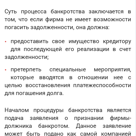
Банкротство под ключ
Регистрация МФО
Под кредит
Внесение в реестр МФО
Услуга банкротства
Суть процесса банкротства заключается в
Регистрация НКО
На УСН
Банкротство предприятия
том, что если фирма не имеет возможности
Регистрация предприятия
С долгами
Банкротство компании
погасить задолженности, она должна:
Без долгов
Банкротство организации
Для тендера
предоставить свое имущество кредитору
Банкротство ООО
С НДС
для последующей его реализации в счет
Процедура банкротства
С историей
задолженности;
Банкротство ИП
С историей и оборотами
Банкротство фирмы
претерпеть специальные мероприятия,
ИТ-компании
которые вводятся в отношении нее с
Упрощенное банкротство
Оценочные компании
целью восстановления платежеспособности
Готовые нулевые компании
для погашения долга.
Готовые фирмы по недвижимости
Готовые фирмы ЖКХ
Началом процедуры банкротства является
Бухгалтерские компании
подача заявления о признании фирмы-
Проектные компании
должника банкротом. Данное заявление
Туристические фирмы
может быть подано как самой компанией