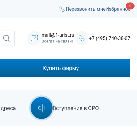
0
Перезвонить мне
Избранное
mail@1-urist.ru
+7 (495) 740-38-07
Всегда на связи!
Купить фирму
С лицензией ЧОП
Под лизинг
Под кредит
адреса
Вступление в СРО
На УСН
С долгами
Без долгов