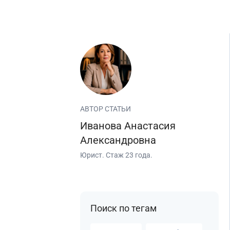
Для тендера
С НДС
С историей
С историей и оборотами
ИТ-компании
Оценочные компании
АВТОР СТАТЬИ
Готовые нулевые компании
Иванова Анастасия
Готовые фирмы по недвижимости
Александровна
Готовые фирмы ЖКХ
Юрист. Стаж 23 года.
Бухгалтерские компании
Проектные компании
Туристические фирмы
Поиск по тегам
Торговые компании
Страховые компании