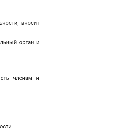
ьности, вносит
альный орган и
ость членам и
ости.