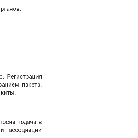
рганов.
. Регистрация
ванием пакета.
окиты.
трена подача в
ии ассоциации