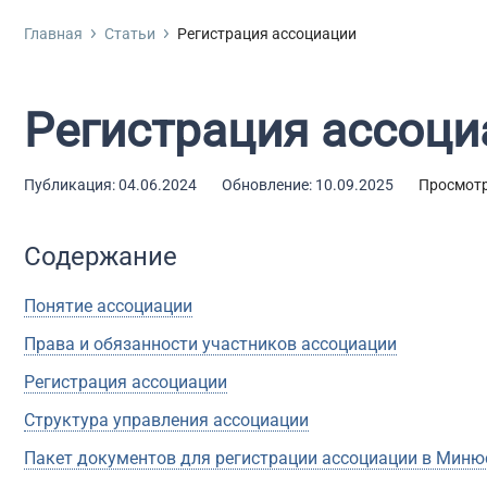
Фирм
Про
Ликв
Реги
Изме
Банк
Главная
Статьи
Регистрация ассоциации
Бухгалтерские услуги
Без 
Ликв
Сроч
Испр
Банк
Гот
Реги
Внес
Банк
Дополнительные услуги
Регистрация ассоци
Гото
Реги
Проц
Регистрация фирмы
С ли
Реги
Банк
Публикация: 04.06.2024
Обновление: 10.09.2025
Просмотр
С об
Реги
Бан
Открытие юр. лица
С ли
Рег
Упро
Содержание
С ли
Реги
Регистрация изменений
Понятие ассоциации
С ме
Реги
Банкротство
Права и обязанности участников ассоциации
С по
С ли
Регистрация ассоциации
С фа
Структура управления ассоциации
С ли
Пакет документов для регистрации ассоциации в Миню
С ли