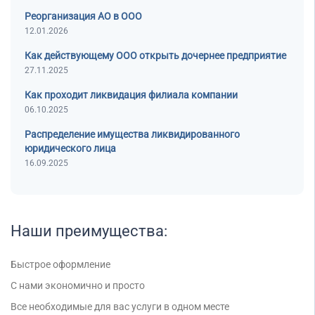
Банкротство под ключ
Регистрация МФО
Под кредит
Внесение в реестр МФО
Реорганизация АО в ООО
Услуга банкротства
Регистрация НКО
На УСН
12.01.2026
Банкротство предприятия
Регистрация предприятия
С долгами
Как действующему ООО открыть дочернее предприятие
Банкротство компании
Без долгов
27.11.2025
Банкротство организации
Для тендера
Как проходит ликвидация филиала компании
Банкротство ООО
С НДС
06.10.2025
Процедура банкротства
С историей
Распределение имущества ликвидированного
Банкротство ИП
С историей и оборотами
юридического лица
Банкротство фирмы
16.09.2025
ИТ-компании
Упрощенное банкротство
Оценочные компании
Готовые нулевые компании
Готовые фирмы по недвижимости
Наши преимущества:
Готовые фирмы ЖКХ
Быстрое оформление
Бухгалтерские компании
Проектные компании
С нами экономично и просто
Туристические фирмы
Все необходимые для вас услуги в одном месте