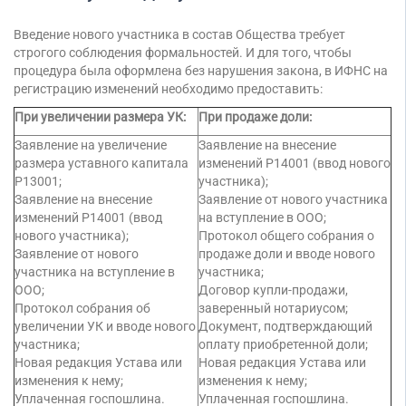
Введение нового участника в состав Общества требует
строгого соблюдения формальностей. И для того, чтобы
процедура была оформлена без нарушения закона, в ИФНС на
регистрацию изменений необходимо предоставить:
При увеличении размера УК:
При продаже доли:
Заявление на увеличение
Заявление на внесение
размера уставного капитала
изменений Р14001 (ввод нового
Р13001;
участника);
Заявление на внесение
Заявление от нового участника
изменений Р14001 (ввод
на вступление в ООО;
нового участника);
Протокол общего собрания о
Заявление от нового
продаже доли и вводе нового
участника на вступление в
участника;
ООО;
Договор купли-продажи,
Протокол собрания об
заверенный нотариусом;
увеличении УК и вводе нового
Документ, подтверждающий
участника;
оплату приобретенной доли;
Новая редакция Устава или
Новая редакция Устава или
изменения к нему;
изменения к нему;
Уплаченная госпошлина.
Уплаченная госпошлина.