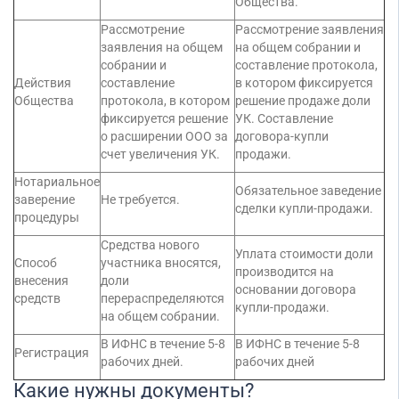
Общества.
Рассмотрение
Рассмотрение заявления
заявления на общем
на общем собрании и
собрании и
составление протокола,
Действия
составление
в котором фиксируется
Общества
протокола, в котором
решение продаже доли
фиксируется решение
УК. Составление
о расширении ООО за
договора-купли
счет увеличения УК.
продажи.
Нотариальное
Обязательное заведение
заверение
Не требуется.
сделки купли-продажи.
процедуры
Средства нового
Уплата стоимости доли
Способ
участника вносятся,
производится на
внесения
доли
основании договора
средств
перераспределяются
купли-продажи.
на общем собрании.
В ИФНС в течение 5-8
В ИФНС в течение 5-8
Регистрация
рабочих дней.
рабочих дней
Какие нужны документы?