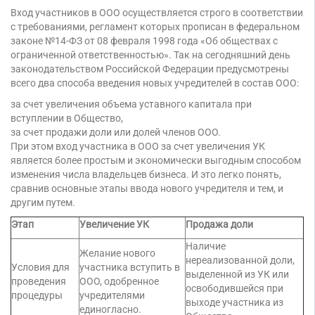
Торговые компании
Вход участников в ООО осуществляется строго в соответствии
с требованиями, регламент которых прописан в федеральном
Страховые компании
законе №14-ФЗ от 08 февраля 1998 года «Об обществах с
ограниченной ответственностью». Так на сегодняшний день
законодательством Российской Федерации предусмотрены
всего два способа введения новых учредителей в состав ООО:
за счет увеличения объема уставного капитала при
вступлении в Общество,
за счет продажи доли или долей членов ООО.
При этом вход участника в ООО за счет увеличения УК
является более простым и экономически выгодным способом
изменения числа владельцев бизнеса. И это легко понять,
сравнив основные этапы ввода нового учредителя и тем, и
другим путем.
Этап
Увеличение УК
Продажа доли
Наличие
Желание нового
нереализованной доли,
Условия для
участника вступить в
выделенной из УК или
проведения
ООО, одобренное
освободившейся при
процедуры
учредителями
выходе участника из
единогласно.