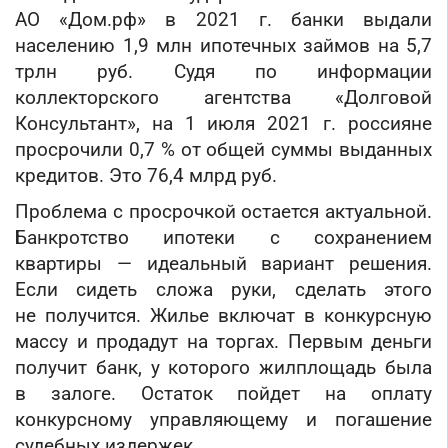
Банкротство под ключ
Регистрация МФО
Под кредит
АО «Дом.рф» в 2021 г. банки выдали
Внесение в реестр МФО
Услуга банкротства
Регистрация НКО
На УСН
населению 1,9 млн ипотечных займов на 5,7
Банкротство предприятия
Регистрация предприятия
трлн руб. Судя по информации
С долгами
Банкротство компании
коллекторского агентства «Долговой
Без долгов
Банкротство организации
Консультант», на 1 июля 2021 г. россияне
Для тендера
Банкротство ООО
просрочили 0,7 % от общей суммы выданных
С НДС
Процедура банкротства
кредитов. Это 76,4 млрд руб.
С историей
Банкротство ИП
Проблема с просрочкой остается актуальной.
С историей и оборотами
Банкротство фирмы
Банкротство ипотеки с сохранением
ИТ-компании
Упрощенное банкротство
квартиры — идеальный вариант решения.
Оценочные компании
Если сидеть сложа руки, сделать этого
Готовые нулевые компании
не получится. Жилье включат в конкурсную
Готовые фирмы по недвижимости
массу и продадут на торгах. Первым деньги
Готовые фирмы ЖКХ
получит банк, у которого жилплощадь была
Бухгалтерские компании
в залоге. Остаток пойдет на оплату
Проектные компании
конкурсному управляющему и погашение
Туристические фирмы
судебных издержек.