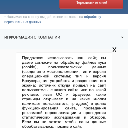
Перезвоните мне!
* Нажимая на кнопку вы даёте свое согласие на
обработку
персональных данных
ИНФОРМАЦИЯ О КОМПАНИИ
x
О нас
УСЛУГИ
Продолжая использовать наш сайт, вы
Статьи
даете согласие на обработку файлов куки
ИФНС
(cookie), пользовательских данных
Готовые фирмы
КОНТАКТНАЯ ИНФОРМАЦИЯ
(сведения о местоположении; тип и версия
Спецпредложения
Продажа фирм
операционной системы; тип и версия
Отзывы
+7 (495) 740-38-07
mail@1-urist.ru
Браузера; тип устройства и разрешение его
Регистрация
(По Москве)
Спросить у юриста
экрана; источник откуда пришел на сайт
Ликвидация
пользователь; с какого сайта или по какой
рекламе; язык ОС и Браузера; какие
Регистрация изменений
Москва, ул. Сущевский вал,
страницы открывает и на какие кнопки
дом 5, стр. 3
Юридические адреса
нажимает пользователь; ip-адрес) в целях
функционирования сайта, проведения
Письмо директору
Карта сайта
Открытие юр. лица
рекламной персонализации и проведения
статистических исследований и обзоров.
Если вы не хотите, чтобы ваши данные
Столичный центр помощи бизнесу 2013-2026. Все права защищены.
обрабатывались, покиньте сайт.